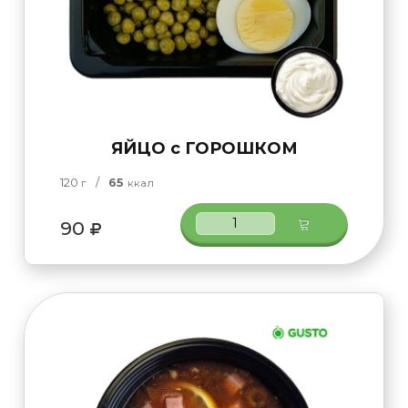
ЯЙЦО с ГОРОШКОМ
120
/
65
г
ккал
90