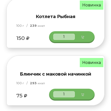
Новинка
Котлета Рыбная
100
/
239
г
ккал
150
Новинка
Блинчик с маковой начинкой
100
/
293
г
ккал
75