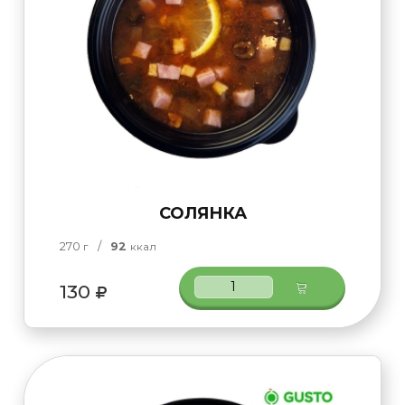
СОЛЯНКА
270
/
92
г
ккал
130