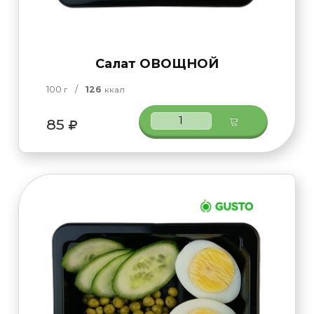
Салат ОВОЩНОЙ
100
/
126
г
ккал
85