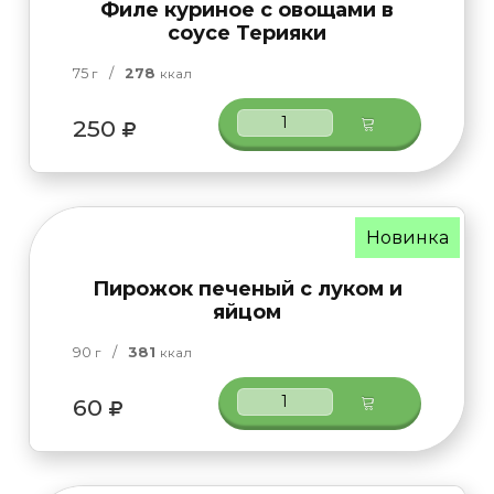
Филе куриное с овощами в
соусе Терияки
75
/
278
г
ккал
250
Новинка
Пирожок печеный с луком и
яйцом
90
/
381
г
ккал
60