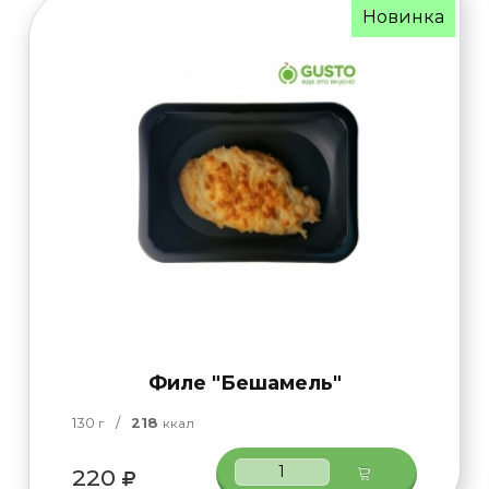
Новинка
Филе "Бешамель"
130
/
218
г
ккал
220