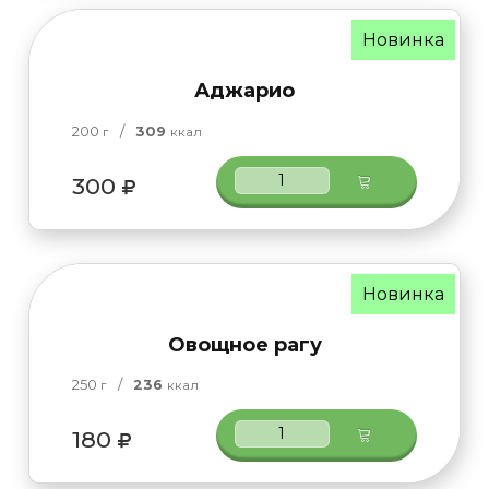
Новинка
Аджарио
200
/
309
г
ккал
300
Новинка
Овощное рагу
250
/
236
г
ккал
180