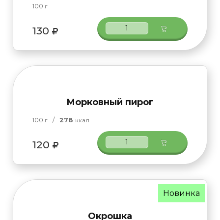
100
г
130
Морковный пирог
100
/
278
г
ккал
120
Новинка
Окрошка