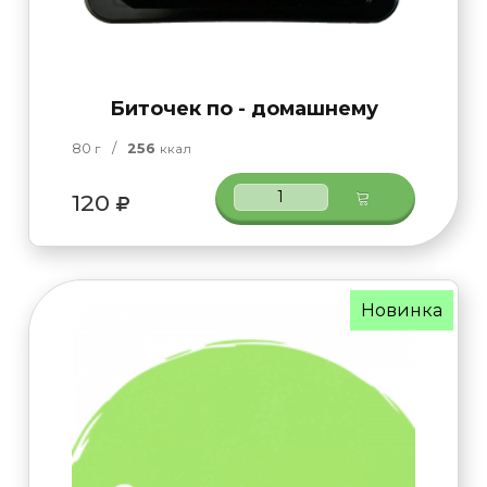
Биточек по - домашнему
80
/
256
г
ккал
120
Новинка