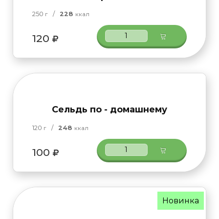
250
/
228
г
ккал
120
Сельдь по - домашнему
120
/
248
г
ккал
100
Новинка